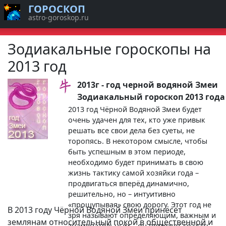
ГОРОСКОП
astro-goroskop.ru
Зодиакальные гороскопы на
2013 год
2013г - год черной водяной Змеи
Зодиакальный гороскоп 2013 года
2013 год Чёрной Водяной Змеи будет
очень удачен для тех, кто уже привык
решать все свои дела без суеты, не
торопясь. В некотором смысле, чтобы
быть успешным в этом периоде,
необходимо будет принимать в свою
жизнь тактику самой хозяйки года –
продвигаться вперёд динамично,
решительно, но – интуитивно
«прощупывая» свою дорогу. Этот год не
В 2013 году Чёрной Водяной Змеи принесёт
зря называют определяющим, важным и
землянам относительный покой в общественной и
знаменательным – он поможет создать