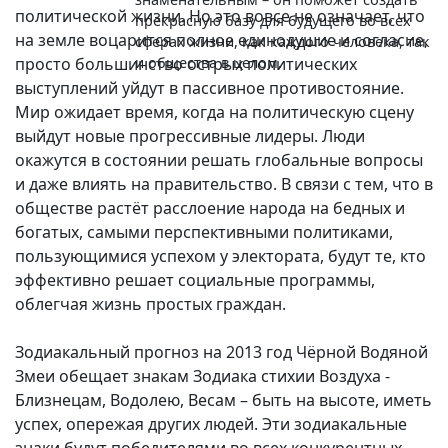
политической жизни. Но это вовсе не означает, что
прекрасную базу для будущего во всех
на земле воцарится полное единодушие и согласие,
сферах жизни, как каждого человека, так
просто большинство острых политических
и общества в целом.
выступлений уйдут в пассивное противостояние.
Мир ожидает время, когда на политическую сцену
выйдут новые прогрессивные лидеры. Люди
окажутся в состоянии решать глобальные вопросы
и даже влиять на правительство. В связи с тем, что в
обществе растёт расслоение народа на бедных и
богатых, самыми перспективными политиками,
пользующимися успехом у электората, будут те, кто
эффективно решает социальные программы,
облегчая жизнь простых граждан.
Зодиакальный прогноз на 2013 год Чёрной Водяной
Змеи обещает знакам Зодиака стихии Воздуха -
Близнецам, Водолею, Весам – быть на высоте, иметь
успех, опережая других людей. Эти зодиакальные