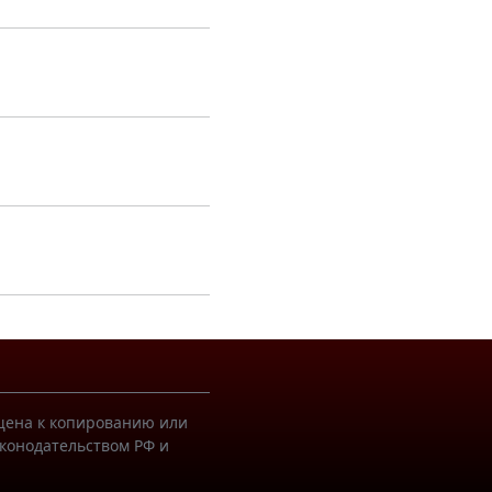
ещена к копированию или
конодательством РФ и