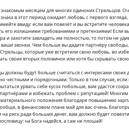
я знакомым месяцем для многих одиноких Стрельцов. О
знака в этот период ожидает любовь с первого взгляда, 
имейте ввиду: если вам повезёт и вы встретите человек
ть его излишними требованиями и претензиями! Если в
а и захотите завладеть им полностью, то потом не удив
 ваши звонки. Чем больше вы дадите партнёру свободы,
 Стрельцы, которые уже встретили свою любовь, во изб
ть своих вторых половинок или хотя бы скрывать свою
цы должны будут больше считаться с интересами своих 
о честными и порядочными. Только в том случае, если 
пытаться урвать себе кусок побольше, вам удастся сох
партнёрами и избежать проблем с репутацией! Многим
 материального положения благодаря повышению зарп
Вообще, в финансовом плане май для вас очень благопр
 на риск ради больших денег, вам должно будет повезти.
ословицу: на Бога надейся, а сам не плошай!