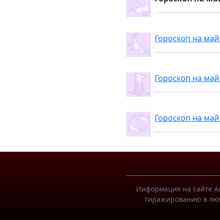
Гороскоп на май
Гороскоп на май
Гороскоп на май
Информация на сайте Ас
тиражированию в люб