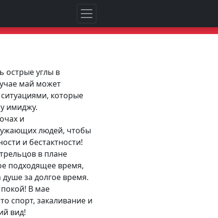
ь острые углы в
учае май может
 ситуациями, которые
у имиджу.
очах и
кружающих людей, чтобы
ости и бестактности!
трельцов в плане
ое подходящее время,
 душе за долгое время.
покой! В мае
то спорт, закаливание и
й вид!