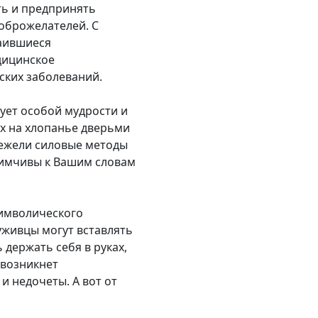
ть и предпринять
оброжелателей. С
таившиеся
дицинское
ских заболеваний.
ует особой мудрости и
х на хлопанье дверьми
нежели силовые методы
иимчивы к Вашим словам
символического
луживцы могут вставлять
 держать себя в руках,
 возникнет
и недочеты. А вот от