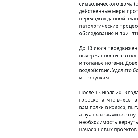
символического дома (
действенные меры прот
переходом данной план
патологические процес
обследование и принят
До 13 июля передвижен
выдержанности в отнош
и топанье ногами. Дов
воздействия. Уделите 
и поступкам.
После 13 июля 2013 го
гороскопа, что внесет 
вам палки в колеса, пы
а лучше возьмите отпус
необходимость вернутьс
начала новых проектов