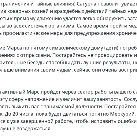
ограничения и тайные влияния) Сатурна позволит увиде
ив коварных козней и враждебных действий тайных нед
еты к прямому движению удастся легко обнаружить за
сы во всех системах организма. Самое время пройти ме
ь профилактические меры для предупреждения хрониче
ие Марса по пятому символическому дому (дети) потреб
ениях с отпрысками. Постарайтесь не провоцировать и
ерительные беседы способны дать лучшие результаты, 
больше внимания своим чадам, сейчас они очень воспр
да активный Марс пройдет через сектор работы вашего 
в эту сферу напряжение и увеличит вашу занятость. Сос
таясь выжить вас с занимаемой должности. Постарайтесь
к. До 20 числа, пока будет двигаться попятно Меркурий,
я к уже завершенной работе, чтобы исправить ошибки 
 лучше воздержаться.