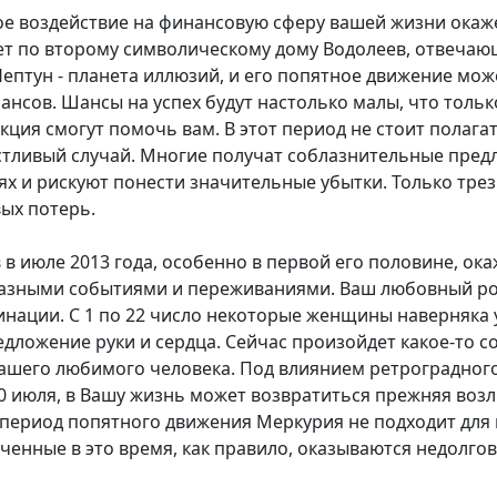
ное воздействие на финансовую сферу вашей жизни ока
ет по второму символическому дому Водолеев, отвечаю
ептун - планета иллюзий, и его попятное движение мо
нсов. Шансы на успех будут настолько малы, что тольк
кция смогут помочь вам. В этот период не стоит полага
стливый случай. Многие получат соблазнительные пред
ях и рискуют понести значительные убытки. Только тре
ых потерь.
в июле 2013 года, особенно в первой его половине, ок
азными событиями и переживаниями. Ваш любовный ро
минации. С 1 по 22 число некоторые женщины наверняк
дложение руки и сердца. Сейчас произойдет какое-то с
Вашего любимого человека. Под влиянием ретроградног
20 июля, в Вашу жизнь может возвратиться прежняя воз
период попятного движения Меркурия не подходит для в
ченные в это время, как правило, оказываются недолго