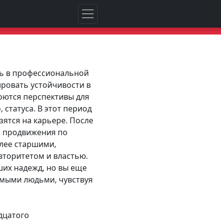
ть в профессиональной
ровать устойчивости в
роются перспективы для
 статуса. В этот период
ятся на карьере. После
я продвижения по
лее старшими,
вторитетом и властью.
ших надежд, но вы еще
мыми людьми, чувствуя
дцатого