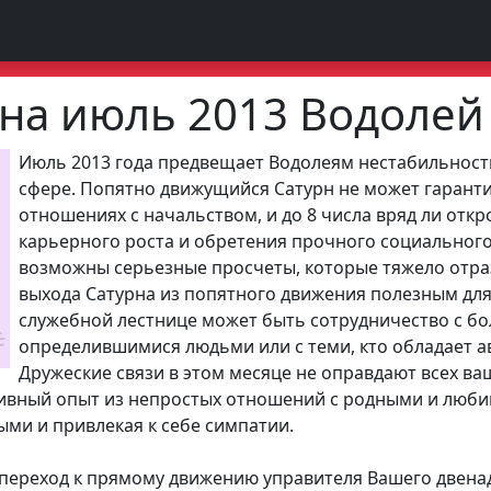
 на июль 2013 Водолей
Июль 2013 года предвещает Водолеям нестабильнос
сфере. Попятно движущийся Сатурн не может гаранти
отношениях с начальством, и до 8 числа вряд ли отк
карьерного роста и обретения прочного социального,
возможны серьезные просчеты, которые тяжело отраз
выхода Сатурна из попятного движения полезным дл
служебной лестнице может быть сотрудничество с бо
определившимися людьми или с теми, кто обладает а
Дружеские связи в этом месяце не оправдают всех ва
ивный опыт из непростых отношений с родными и люби
ыми и привлекая к себе симпатии.
а переход к прямому движению управителя Вашего двена