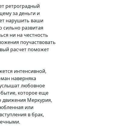
жет ретроградный
щему за деньги и
жет нарушить ваши
о сильно развитая
ться ни на честность
ложения поучаствовать
звый расчет поможет
ажется интенсивной,
ман наверняка
а услышат любовное
обытие, которое еще
о движения Меркурия,
любленная или
ступления в брак,
вечными.