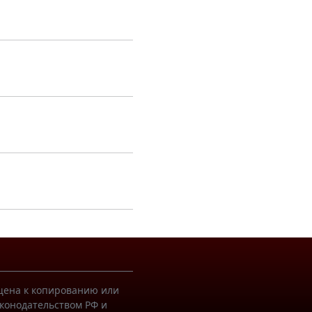
ещена к копированию или
конодательством РФ и