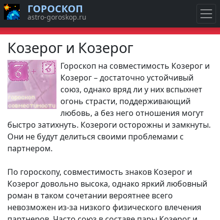
ГОРОСКОП
astro-goroskop.ru
Козерог и Козерог
Гороскоп на совместимость Козерог и
Козерог – достаточно устойчивый
союз, однако вряд ли у них вспыхнет
огонь страсти, поддерживающий
любовь, а без него отношения могут
быстро затихнуть. Козероги осторожны и замкнуты.
Они не будут делиться своими проблемами с
партнером.
По гороскопу, совместимость знаков Козерог и
Козерог довольно высока, однако яркий любовный
роман в таком сочетании вероятнее всего
невозможен из-за низкого физического влечения
партнеров. Часто союз в составе пары Козерог и