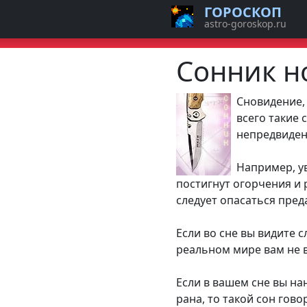
ГОРОСКОП
astro-goroskop.ru
Сонник н
Сновидение,
всего такие
непредвиденн
Например, ув
постигнут огорчения и 
следует опасаться пред
Если во сне вы видите с
реальном мире вам не 
Если в вашем сне вы на
рана, то такой сон гов