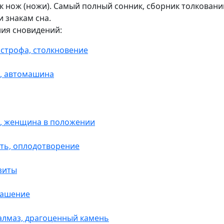
к нож (ножи). Самый полный сонник, сборник толкован
 знакам сна.
ния сновидений:
астрофа, столкновение
, автомашина
, женщина в положении
ть, оплодотворение
зиты
рашение
 алмаз, драгоценный камень