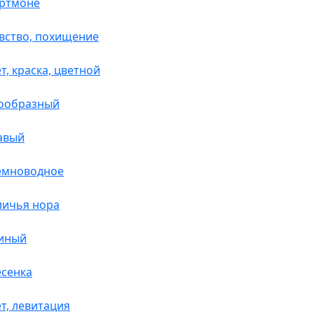
ортмоне
овство, похищение
т, краска, цветной
тообразный
вавый
земноводное
личья нора
синый
есенка
ет, левитация