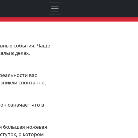
ивные события. Чаще
алы в делах,
 реальности вас
озникли спонтанно,
сон означает что в
ся большая ножевая
ступок, о котором