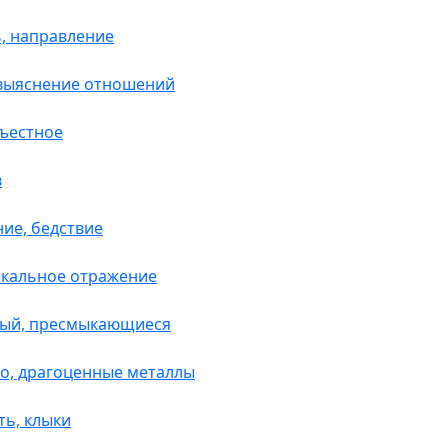
ь, направление
, выяснение отношений
съестное
в
ние, бедствие
еркальное отражение
ный, пресмыкающиеся
то, драгоценные металлы
ть, клыки