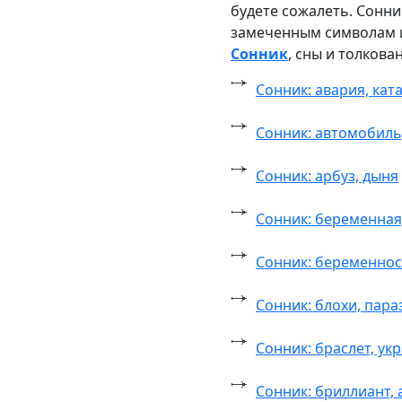
будете сожалеть. Сонни
замеченным символам и
Сонник
, сны и толкова
Сонник: авария, кат
Сонник: автомобиль
Сонник: арбуз, дыня
Сонник: беременная
Сонник: беременнос
Сонник: блохи, пара
Сонник: браслет, ук
Сонник: бриллиант,