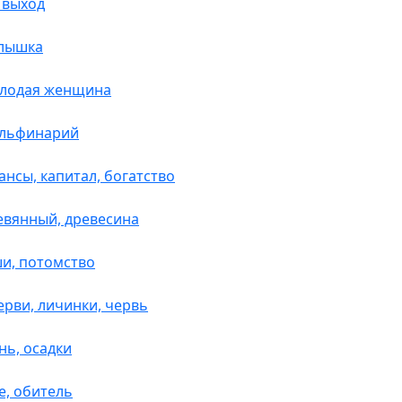
, выход
алышка
олодая женщина
ельфинарий
ансы, капитал, богатство
ревянный, древесина
ши, потомство
ерви, личинки, червь
нь, осадки
е, обитель