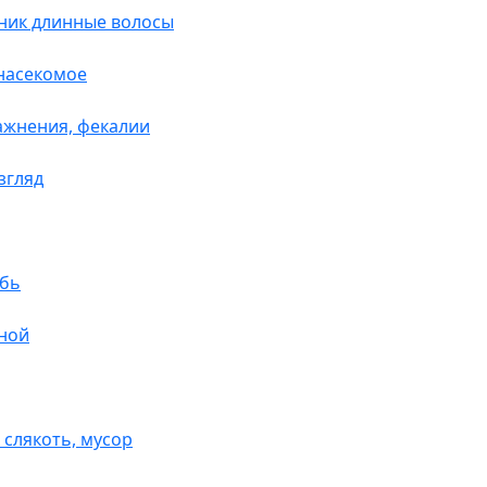
нник длинные волосы
 насекомое
ражнения, фекалии
взгляд
убь
бной
 слякоть, мусор