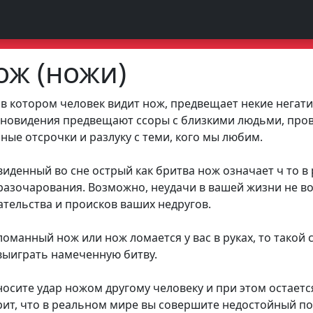
ож (ножи)
 в котором человек видит нож, предвещает некие негат
 сновидения предвещают ссоры с близкими людьми, пров
ые отсрочки и разлуку с теми, кого мы любим.
иденный во сне острый как бритва нож означает ч то в
разочарования. Возможно, неудачи в вашей жизни не в
ательства и происков ваших недругов.
ломанный нож или нож ломается у вас в руках, то такой 
выиграть намеченную битву.
носите удар ножом другому человеку и при этом остает
орит, что в реальном мире вы совершите недостойный по