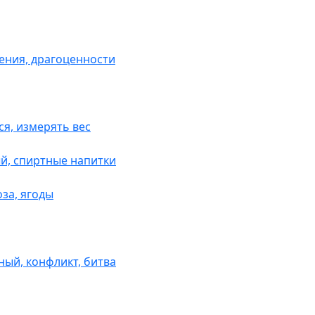
шения, драгоценности
ся, измерять вес
ый, спиртные напитки
оза, ягоды
ный, конфликт, битва