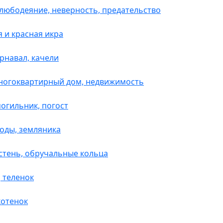
елюбодеяние, неверность, предательство
я и красная икра
арнавал, качели
многоквартирный дом, недвижимость
огильник, погост
годы, земляника
рстень, обручальные кольца
, теленок
котенок