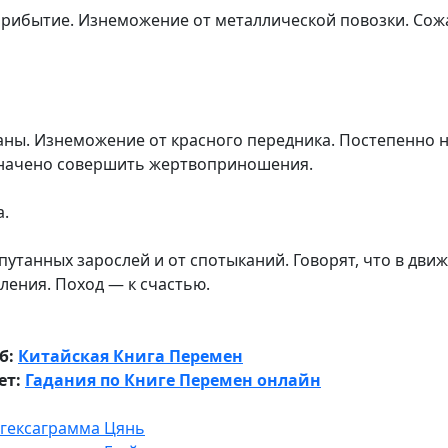
рибытие. Изнеможение от металлической повозки. Сож
аны. Изнеможение от красного передника. Постепенно н
значено совершить жертвоприношения.
а.
утанных зарослей и от спотыканий. Говорят, что в дви
ления. Поход — к счастью.
б:
Китайская Книга Перемен
ет:
Гадания по Книге Перемен онлайн
, гексаграмма Цянь