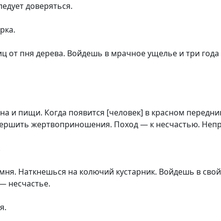
ледует доверяться.
рка.
ц от пня дерева. Войдешь в мрачное ущелье и три года
а и пищи. Когда появится [человек] в красном передник
ершить жертвоприношения. Поход — к несчастью. Непри
.
мня. Наткнешься на колючий кустарник. Войдешь в свой
— несчастье.
я.