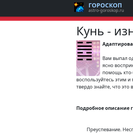
ГОРОСКОП
astro-goroskop.ru
Кунь - и
Адаптирова
Вам выпал од
ясно воспри
помощь кто-
воспользуйтесь этим и 
твердо знайте, что это 
Подробное описание 
Преуспевание. Несг