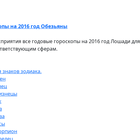
опы на 2016 год Обезьяны
приятия все годовые гороскопы на 2016 год Лошади для
ответствующим сферам.
 знаков зодиака.
вен
лец
лизнецы
к
в
ва
сы
корпион
релец