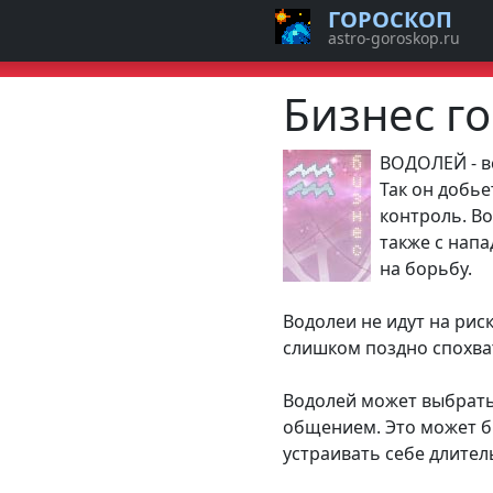
ГОРОСКОП
astro-goroskop.ru
Бизнес г
ВОДОЛЕЙ - вс
Так он добье
контроль. В
также с напа
на борьбу.
Водолеи не идут на рис
слишком поздно спохва
Водолей может выбрать
общением. Это может б
устраивать себе длител